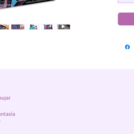
divers
bujar
antasía
r