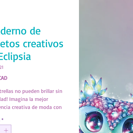
derno de
etos creativos
Eclipsia
21
Precio
CAD
trellas no pueden brillar sin
dad! Imagina la mejor
encia creativa de moda con
ue de neón sobre papel
d
*
Descubre Eclipsia y su estilo
 de estrellas a través de