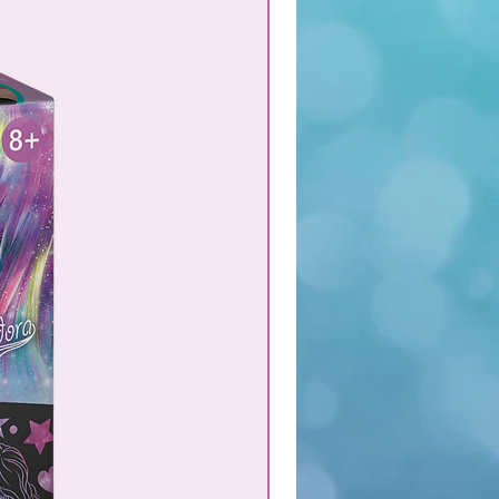
¡NUEVO!