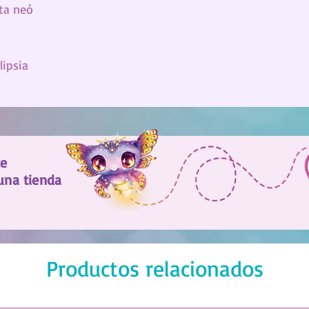
nta neó
lipsia
te
una tienda
Productos relacionados