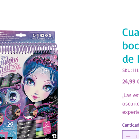
Cua
boc
de 
SKU: 111
24,99 
¡Las es
oscuri
experi
un toq
Cantida
negro. 
repleto