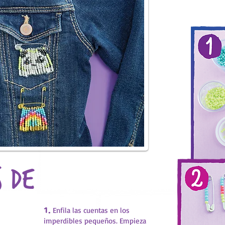
 de
1.
Enfila las cuentas en los
imperdibles pequeños. Empieza