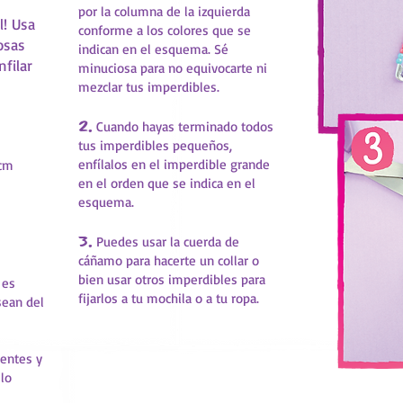
por la columna de la izquierda
l! Usa
conforme a los colores que se
osas
indican en el esquema. Sé
filar
minuciosa para no equivocarte ni
mezclar tus imperdibles.
2.
Cuando hayas terminado todos
tus imperdibles pequeños,
m
enfílalos en el imperdible grande
 cm
en el orden que se indica en el
esquema.
3.
Puedes usar la cuerda de
cáñamo para hacerte un collar o
bien usar otros imperdibles para
 es
fijarlos a tu mochila o a tu ropa.
sean del
rentes y
 lo