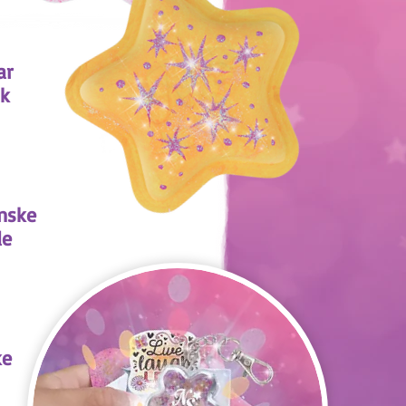
ar
k
nske
de
ke