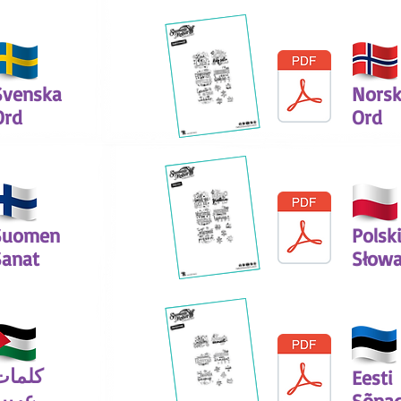
Svenska
Nors
Ord
Ord
Suomen
Polsk
Sanat
Słow
كلمات
Eesti
عربي
Sõna