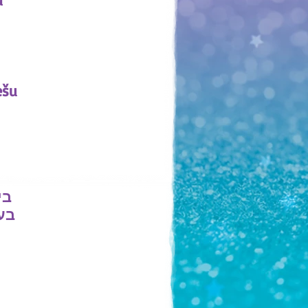
ešu
בי
בע