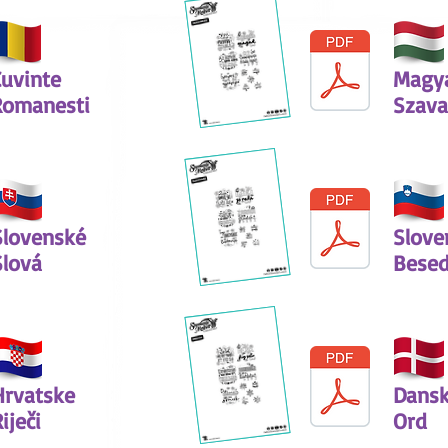
Cuvinte
Magy
Romanesti
Szava
Slovenské
Slove
Slová
Bese
Hrvatske
Dans
iječi
Ord