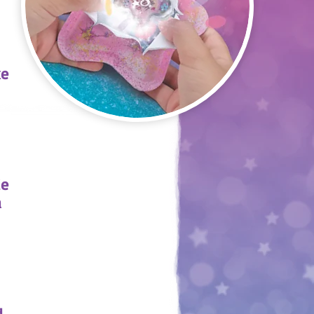
ke
ie
a
d