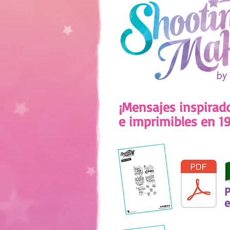
¡Mensajes inspirad
e imprimibles en 1
P
e