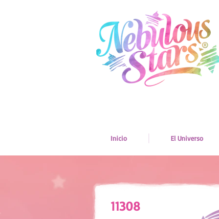
Inicio
El Universo
11308