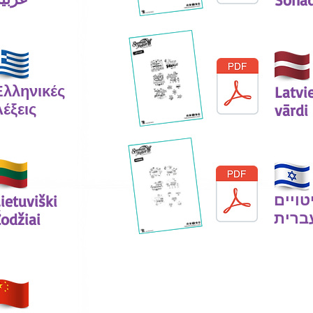
Ελληνικές
Latvi
Λέξεις
vārdi
טויים
ietuviški
ברית
odžiai