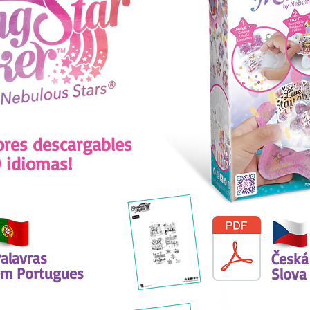
ores descargables
9 idiomas!
alavras
Česká
m Portugues
Slova