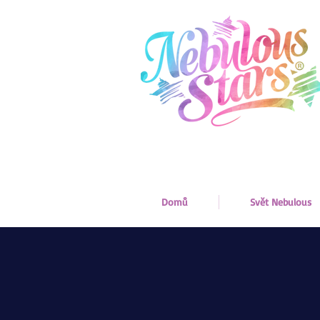
Domů
Svět Nebulous