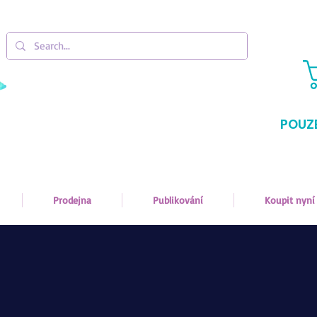
POUZ
Prodejna
Publikování
Koupit nyní