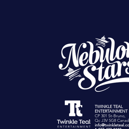
TWINKLE TEAL
ENTERTAINMENT 
CP 301 St-Bruno,
Qc J3V 5G8 Canad
info@twinkleteal.c