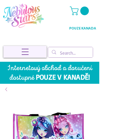
POUZE KANADA
Internetový obchod a doručení
POUZE V KANADĚ!
dostupné