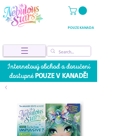
POUZE KANADA
Internetový obchod a doručení
POUZE V KANADĚ!
dostupné