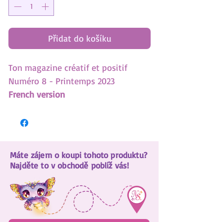
Přidat do košíku
Ton magazine créatif et positif
Numéro 8 - Printemps 2023
French version
Apprends à gérer tes peurs
Es-tu trop impulsive?
6 astuces pour booster ta confiance
Máte zájem o koupi tohoto produktu?
en toi!
Najděte to v obchodě poblíž vás!
Tes cadeaux: 1 affiche géante, 4
pages à colorier, 2 toupies
hypnotisantes et 2 images
d'autocollants par numéros