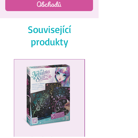
Obchodů
Et encore plus ...
Související
produkty
NEW