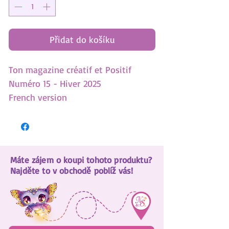
Přidat do košíku
Ton magazine créatif et Positif
Numéro 15 - Hiver 2025
French version
- Accro aux écrans? 8 trucs pour
mieux utiliser la technologie
- L'harmonie entre frères et soeurs,
Máte zájem o koupi tohoto produktu?
c'est possible
Najděte to v obchodě poblíž vás!
- 5 looks de Marinia à recréer
- 8 pages à colorier
- 40 choses à savoir sur les
animoulous!