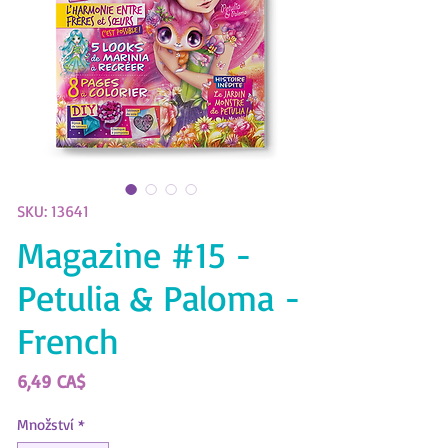
SKU: 13641
Magazine #15 -
Petulia & Paloma -
French
Cena
6,49 CA$
Množství
*