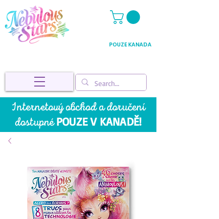
POUZE KANADA
Internetový obchod a doručení
POUZE V KANADĚ!
dostupné