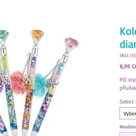
Kol
dia
SKU: 11
8,99 C
Piš st
přívěsk
Select
Vyber
Množstv