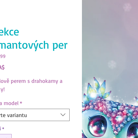
ekce
mantových per
599
Cena
A$
ylově perem s drahokamy a
y!
 a model
*
te variantu
í
*