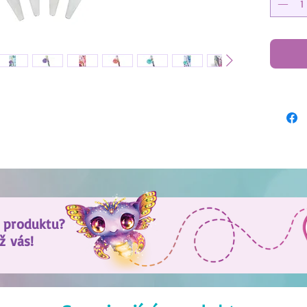
 produktu?
ž vás!