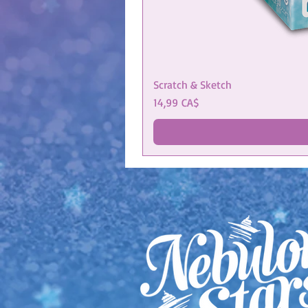
Scratch & Sketch
Cena
14,99 CA$