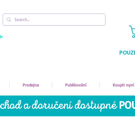
POUZ
Prodejna
Publikování
Koupit nyní
bchod a doručení dostupné
PO