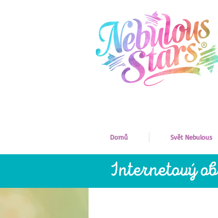
Domů
Svět Nebulous
Internetový o