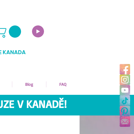
E KANADA
Blog
FAQ
UZE V KANADĚ!