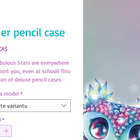
ier pencil case
Cena
CA$
bulous Stars are everywhere
port you, even at school! This
ion of deluxe pencil cases
 compartments offers a
 a model
*
te stationery set plus an
ment of pencils and markers.
te variantu
bulous Stars branded. (SKU:
í
*