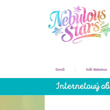
Domů
Svět Nebulous
Internetový o