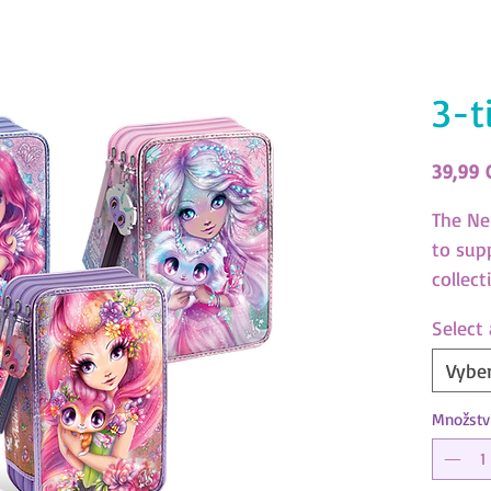
3-t
39,99 
The Ne
to sup
collect
with 3
Select
comple
assort
Vyber
All Ne
Množstv
12606)