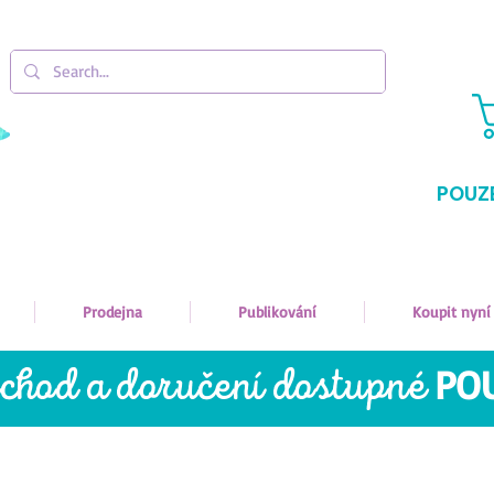
POUZ
Prodejna
Publikování
Koupit nyní
bchod a doručení dostupné
PO