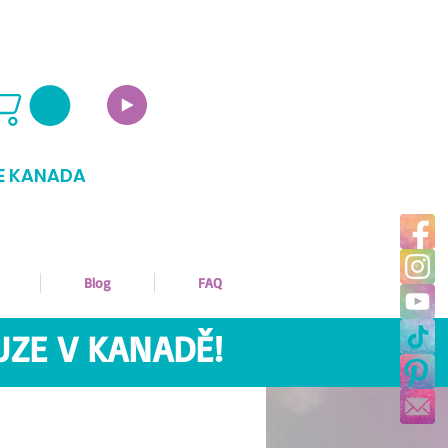
E KANADA
Blog
FAQ
UZE V KANADĚ!