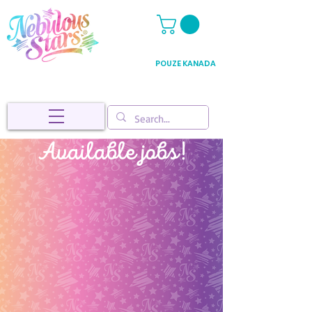
POUZE KANADA
Available jobs!