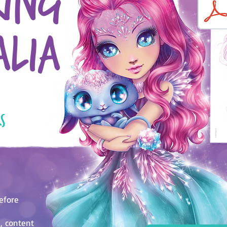
ring
alia
s
efore
s, content