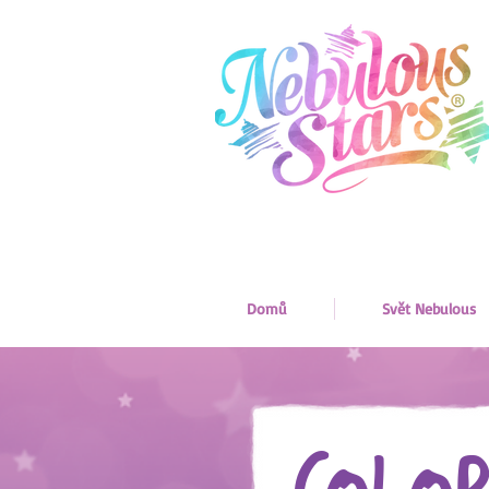
Domů
Svět Nebulous