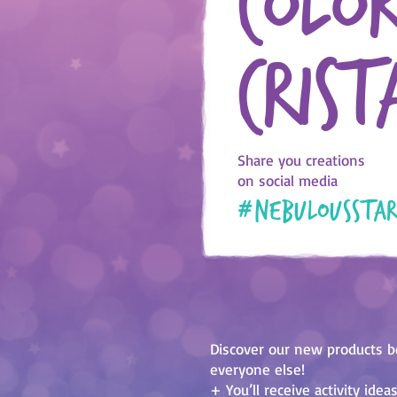
Colo
Crist
Share you creations
on social media
#
nebulousstar
Discover our new products b
everyone else!
+ You’ll receive activity idea