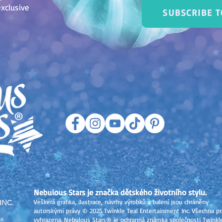
xclusive
SUBSCRIBE 
Nebulous Stars je značka dětského životního stylu.
Veškerá grafika, ilustrace, návrhy výrobků a balení jsou chráněny
INC.
autorskými právy © 2025
Twinkle Teal Entertainment Inc. Všechna pr
a
vyhrazena. Nebulous Stars® je ochranná známka společnosti Twinkl