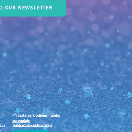
TO OUR NEWSLETTER
Přihlaste se k odběru našeho
zpravodaje
áva
Zásady ochrany osobních údajů
e