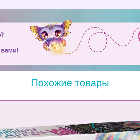
р?
 вами!
Похожие товары