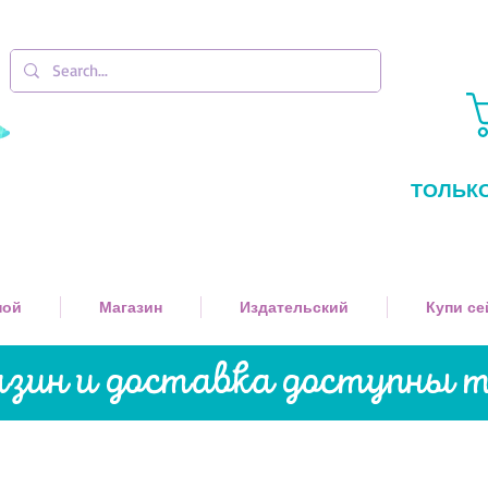
ТОЛЬК
ной
Магазин
Издательский
Купи се
ин и доставка доступны т