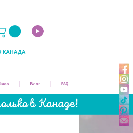
О КАНАДА
йчас
Блог
FAQ
олько в Канаде!