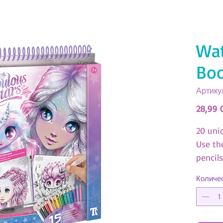
Wat
Boo
Артикул
28,99 
20 uni
Use th
pencils
brush 
Количе
(SKU:11