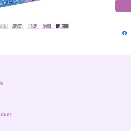
ns
h
iques