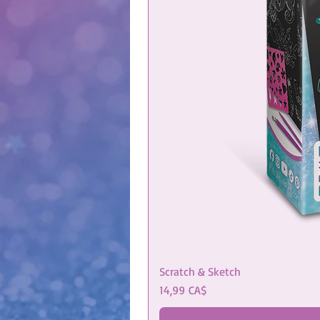
Scratch & Sketch
Цена
14,99 CA$