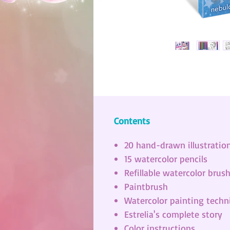
Contents
20 hand-drawn illustratio
15 watercolor pencils
Refillable watercolor brus
Paintbrush
Watercolor painting techn
Estrelia's complete story
Color instructions