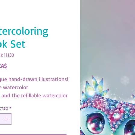
ercoloring
k Set
: 11133
Цена
CA$
que hand-drawn illustrations!
e watercolor
 and the refillable watercolor
to create a masterpiece!
ство
*
133)